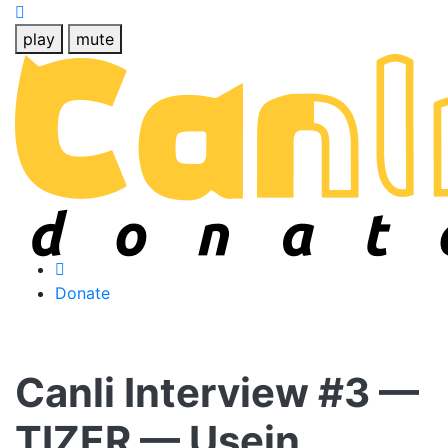
play
mute
Donate
Canli Interview #3 —
TIZER — Usein