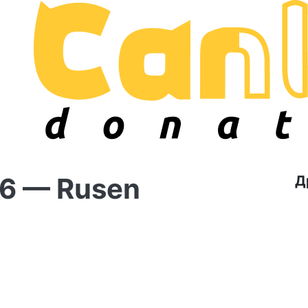
#6 — Rusen
Д