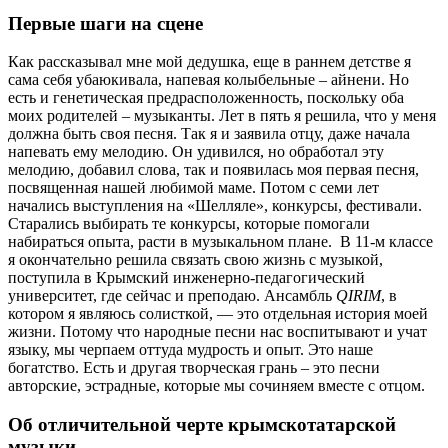
Первые шаги на сцене
Как рассказывал мне мой дедушка, еще в раннем детстве я
сама себя убаюкивала, напевая колыбельные – айнени. Но
есть и генетическая предрасположенность, поскольку оба
моих родителей – музыканты. Лет в пять я решила, что у меня
должна быть своя песня. Так я и заявила отцу, даже начала
напевать ему мелодию. Он удивился, но обработал эту
мелодию, добавил слова, так и появилась моя первая песня,
посвященная нашей любимой маме. Потом с семи лет
начались выступления на «Шелляле», конкурсы, фестивали.
Старались выбирать те конкурсы, которые помогали
набираться опыта, расти в музыкальном плане. В 11-м классе
я окончательно решила связать свою жизнь с музыкой,
поступила в Крымский инженерно-педагогический
университет, где сейчас и преподаю. Ансамбль
QIRIM
, в
котором я являюсь солисткой, — это отдельная история моей
жизни. Потому что народные песни нас воспитывают и учат
языку, мы черпаем оттуда мудрость и опыт. Это наше
богатство. Есть и другая творческая грань – это песни
авторские, эстрадные, которые мы сочиняем вместе с отцом.
Об отличительной черте крымскотатарской
музыки