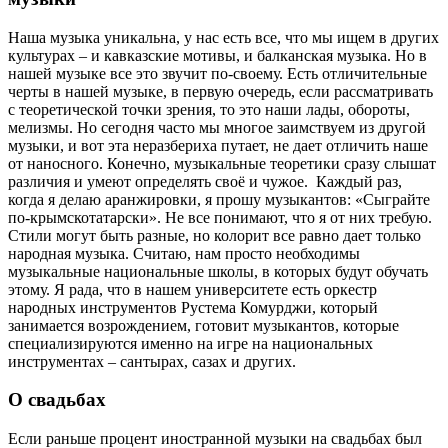
Наша музыка уникальна, у нас есть все, что мы ищем в других
культурах – и кавказские мотивы, и балканская музыка. Но в
нашей музыке все это звучит по-своему. Есть отличительные
черты в нашей музыке, в первую очередь, если рассматривать
с теоретической точки зрения, то это наши лады, обороты,
мелизмы. Но сегодня часто мы многое заимствуем из другой
музыки, и вот эта неразбериха путает, не дает отличить наше
от наносного. Конечно, музыкальные теоретики сразу слышат
различия и умеют определять своё и чужое. Каждый раз,
когда я делаю аранжировки, я прошу музыкантов: «Сыграйте
по-крымскотатарски». Не все понимают, что я от них требую.
Стили могут быть разные, но колорит все равно дает только
народная музыка. Считаю, нам просто необходимы
музыкальные национальные школы, в которых будут обучать
этому. Я рада, что в нашем университете есть оркестр
народных инструментов Рустема Комурджи, который
занимается возрождением, готовит музыкантов, которые
специализируются именно на игре на национальных
инструментах – сантырах, сазах и других.
О свадьбах
Если раньше процент иностранной музыки на свадьбах был