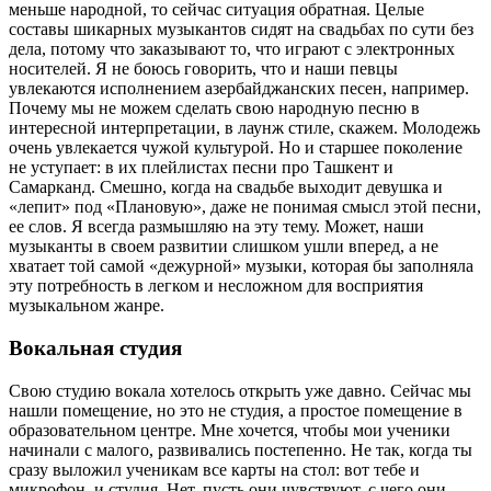
меньше народной, то сейчас ситуация обратная. Целые
составы шикарных музыкантов сидят на свадьбах по сути без
дела, потому что заказывают то, что играют с электронных
носителей. Я не боюсь говорить, что и наши певцы
увлекаются исполнением азербайджанских песен, например.
Почему мы не можем сделать свою народную песню в
интересной интерпретации, в лаунж стиле, скажем. Молодежь
очень увлекается чужой культурой. Но и старшее поколение
не уступает: в их плейлистах песни про Ташкент и
Самарканд. Смешно, когда на свадьбе выходит девушка и
«лепит» под «Плановую», даже не понимая смысл этой песни,
ее слов. Я всегда размышляю на эту тему. Может, наши
музыканты в своем развитии слишком ушли вперед, а не
хватает той самой «дежурной» музыки, которая бы заполняла
эту потребность в легком и несложном для восприятия
музыкальном жанре.
Вокальная студия
Свою студию вокала хотелось открыть уже давно. Сейчас мы
нашли помещение, но это не студия, а простое помещение в
образовательном центре. Мне хочется, чтобы мои ученики
начинали с малого, развивались постепенно. Не так, когда ты
сразу выложил ученикам все карты на стол: вот тебе и
микрофон, и студия. Нет, пусть они чувствуют, с чего они