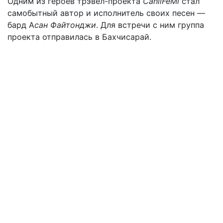
Одним из героев трэвел-проекта
CanliFeMi
стал
самобытный автор и исполнитель своих песен —
бард А
сан Файтонджи
. Для встречи с ним группа
проекта отправилась в Бахчисарай.