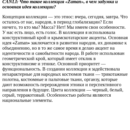
CANLI: Что такое коллекция «Zaman», в чем задумка и
основная идея коллекции?
Концепция коллекции — это этнос: вчера, сегодня, завтра. Что
осталось от нас, народов, в период глобализации? Если
ничего, то кто мы? Масса? Нет! Мы имеем свои особенности.
У нас есть лицо, есть голос. В коллекции я использовала
конструктивный крой и крымскотатарские акценты. Основная
идея
«
Zaman
»
заключается в развитии народов, их динамике к
объединению, но в то же самое время я делаю акцент на
идентичности и самобытности народа. В работе использован
геометрический крой, который имеет отклик в
конструктивизме и этнике. Основной приоритет —
функциональность. В создании коллекции я задействовала
нехарактерные для народных костюмов ткани — трикотажные
полотна, костюмные и пальтовые ткани, органзу, которые
дают возможность перерождения этники и перспективного
направления в будущее. Цвета коллекции — черный, белый,
серый, терракотовый. Особенностью работы являются
национальные элементы.